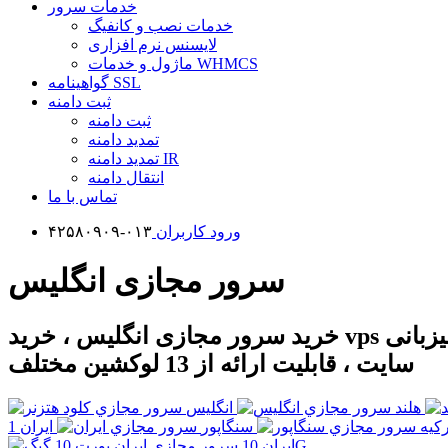
خدمات سرور
خدمات نصب و کانفیگ
لایسنس نرم افزاری
ماژول و خدمات WHMCS
گواهینامه SSL
ثبت دامنه
ثبت دامنه
تمدید دامنه
تمدید دامنه IR
انتقال دامنه
تماس با ما
ورود کاربران
۰۱۳-۴۲۵۸۰۹۰۹
سرور مجازی انگلیس
خرید سرور مجازی انگلیس ، خرید vps انگلیس ، سرور مجازی لینوکس ، سرور مجازی ویندوز ، سرور مجازی ترید و بایننس ، میزبانی
سایت ، قابلیت ارائه از 13 لوکشین مختلف
هلند
انگليس
رکيه
سنگاپور
ايران 10G