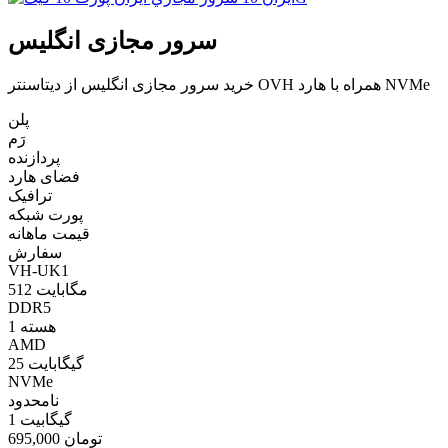
سرور مجازی انگلیس
خرید سرور مجازی انگلیس از دیتاسنتر OVH همراه با هارد NVMe
پلن
رَم
پردازنده
فضای هارد
ترافیک
پورت شبکه
قیمت ماهانه
سفارش
VH-UK1
512 مگابایت
DDR5
1 هسته
AMD
25 گیگابایت
NVMe
نامحدود
1 گیگابیت
695,000 تومان